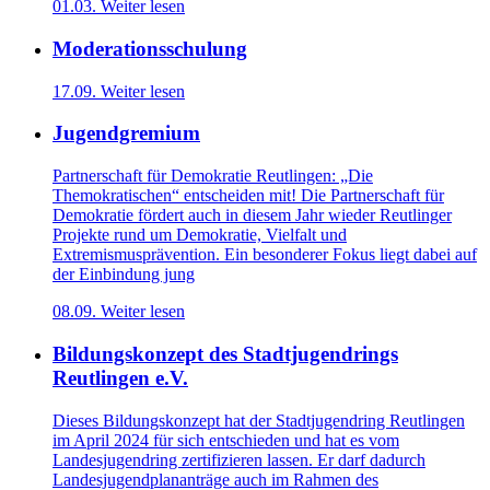
01.03.
Weiter lesen
Moderationsschulung
17.09.
Weiter lesen
Jugendgremium
Partnerschaft für Demokratie Reutlingen: „Die
Themokratischen“ entscheiden mit! Die Partnerschaft für
Demokratie fördert auch in diesem Jahr wieder Reutlinger
Projekte rund um Demokratie, Vielfalt und
Extremismusprävention. Ein besonderer Fokus liegt dabei auf
der Einbindung jung
08.09.
Weiter lesen
Bildungskonzept des Stadtjugendrings
Reutlingen e.V.
Dieses Bildungskonzept hat der Stadtjugendring Reutlingen
im April 2024 für sich entschieden und hat es vom
Landesjugendring zertifizieren lassen. Er darf dadurch
Landesjugendplananträge auch im Rahmen des