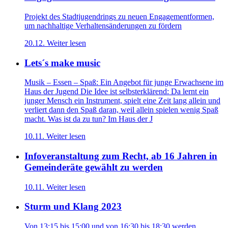
Projekt des Stadtjugendrings zu neuen Engagementformen,
um nachhaltige Verhaltensänderungen zu fördern
20.12.
Weiter lesen
Lets´s make music
Musik – Essen – Spaß: Ein Angebot für junge Erwachsene im
Haus der Jugend Die Idee ist selbsterklärend: Da lernt ein
junger Mensch ein Instrument, spielt eine Zeit lang allein und
verliert dann den Spaß daran, weil allein spielen wenig Spaß
macht. Was ist da zu tun? Im Haus der J
10.11.
Weiter lesen
Infoveranstaltung zum Recht, ab 16 Jahren in
Gemeinderäte gewählt zu werden
10.11.
Weiter lesen
Sturm und Klang 2023
Von 13:15 bis 15:00 und von 16:30 bis 18:30 werden