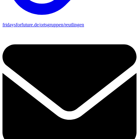
fridaysforfuture.de/ortsgruppen/reutlingen