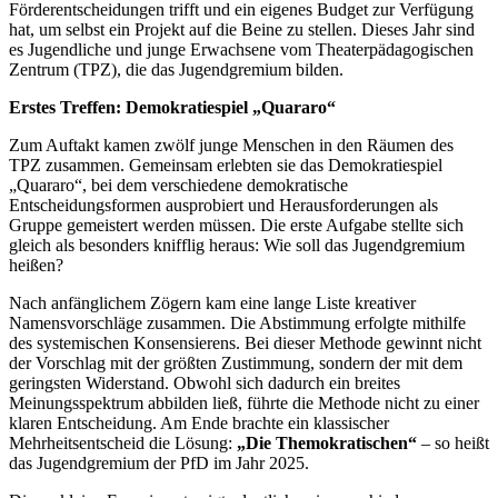
Förderentscheidungen trifft und ein eigenes Budget zur Verfügung
hat, um selbst ein Projekt auf die Beine zu stellen. Dieses Jahr sind
es Jugendliche und junge Erwachsene vom Theaterpädagogischen
Zentrum (TPZ), die das Jugendgremium bilden.
Erstes Treffen: Demokratiespiel „Quararo“
Zum Auftakt kamen zwölf junge Menschen in den Räumen des
TPZ zusammen. Gemeinsam erlebten sie das Demokratiespiel
„Quararo“, bei dem verschiedene demokratische
Entscheidungsformen ausprobiert und Herausforderungen als
Gruppe gemeistert werden müssen. Die erste Aufgabe stellte sich
gleich als besonders knifflig heraus: Wie soll das Jugendgremium
heißen?
Nach anfänglichem Zögern kam eine lange Liste kreativer
Namensvorschläge zusammen. Die Abstimmung erfolgte mithilfe
des systemischen Konsensierens. Bei dieser Methode gewinnt nicht
der Vorschlag mit der größten Zustimmung, sondern der mit dem
geringsten Widerstand. Obwohl sich dadurch ein breites
Meinungsspektrum abbilden ließ, führte die Methode nicht zu einer
klaren Entscheidung. Am Ende brachte ein klassischer
Mehrheitsentscheid die Lösung:
„Die Themokratischen“
– so heißt
das Jugendgremium der PfD im Jahr 2025.