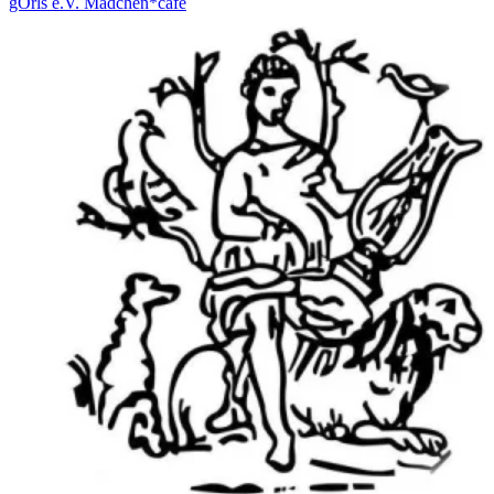
gÖrls e.V. Mädchen*café