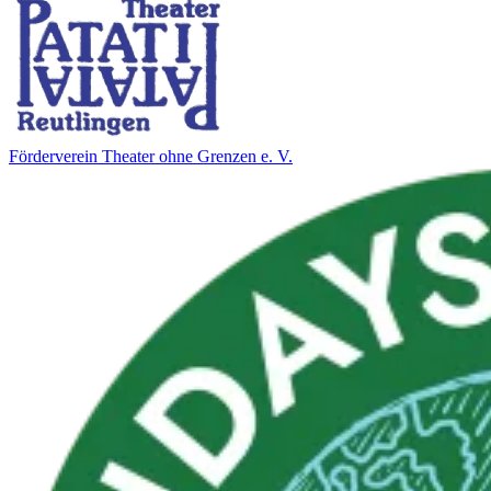
För­der­ver­ein Thea­ter ohne Gren­zen e. V.