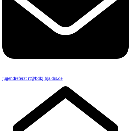
jugendreferat-rt@bdkj-bja.drs.de