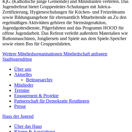
KjG (Katholische junge Gemeinde) und Ministranten vertreten. Das
Jugendreferat bietet Gruppenleiter-Schulungen mit Juleica-
Zertifizierung, Hygieneschulungen für Küchen- und Freizeitteams
sowie Bildungsangebote für ehrenamtlich Mitarbeitende an.Zu den
regelmäßigen Aktivitäten gehören die Sternsingeraktion,
Jugendgottesdienste, Pilgerfahrten und das Programm HOOD für
offene Jugendarbeit. Das Referat verleiht außerdem Materialien wie
Buttonmaschinen, Jongliersets und Spiele aus dem Spiele-Speicher
sowie einen Bus für Gruppenfahrten.
Weitere Mitgliedsorganisationen
Mitgliedschaft anfragen
Stadtjugendring
Über uns
Aktuelles
Beitragsarchiv
Mitglieder
Termine
Engagement & Projekte
Partnerschaft für Demokratie Reutlingen
Presse
Haus der Jugend
Über das Haus
Räume & Ausstattung