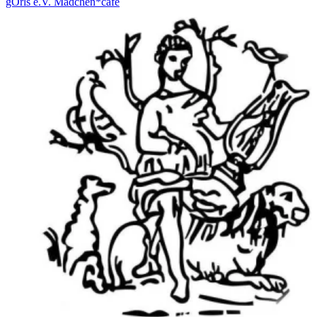
gÖrls e.V. Mädchen*café