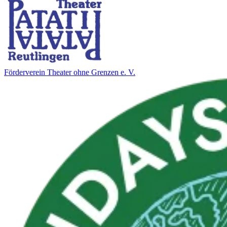
För­der­ver­ein Thea­ter ohne Gren­zen e. V.