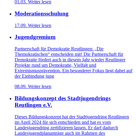
01.03.
Weiter lesen
Moderationsschulung
17.09.
Weiter lesen
Jugendgremium
Partnerschaft für Demokratie Reutlingen: „Die
Themokratischen“ entscheiden mit! Die Partnerschaft für
Demokratie fördert auch in diesem Jahr wieder Reutlinger
Projekte rund um Demokratie, Vielfalt und
Extremismusprävention. Ein besonderer Fokus liegt dabei auf
der Einbindung jung
08.09.
Weiter lesen
Bildungskonzept des Stadtjugendrings
Reutlingen e.V.
Dieses Bildungskonzept hat der Stadtjugendring Reutlingen
im April 2024 für sich entschieden und hat es vom
Landesjugendring zertifizieren lassen. Er darf dadurch
Landesjugendplananträge auch im Rahmen des