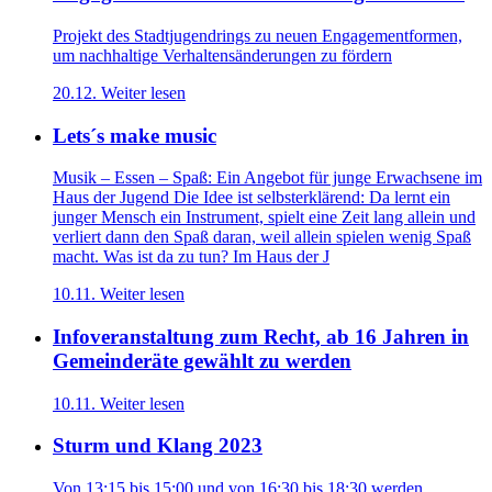
Projekt des Stadtjugendrings zu neuen Engagementformen,
um nachhaltige Verhaltensänderungen zu fördern
20.12.
Weiter lesen
Lets´s make music
Musik – Essen – Spaß: Ein Angebot für junge Erwachsene im
Haus der Jugend Die Idee ist selbsterklärend: Da lernt ein
junger Mensch ein Instrument, spielt eine Zeit lang allein und
verliert dann den Spaß daran, weil allein spielen wenig Spaß
macht. Was ist da zu tun? Im Haus der J
10.11.
Weiter lesen
Infoveranstaltung zum Recht, ab 16 Jahren in
Gemeinderäte gewählt zu werden
10.11.
Weiter lesen
Sturm und Klang 2023
Von 13:15 bis 15:00 und von 16:30 bis 18:30 werden